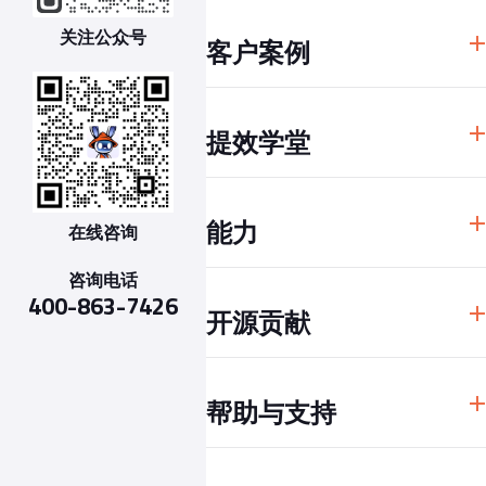
解决方案
资料下载中心
关注公众号
客户案例
软件研发效能度量规范
研发效能 100 问
贝壳
研发效能红宝书
提效学堂
泰康集团
戴尔EMC
干货文章
妙盈科技
能力
在线咨询
提效视频
某电商平台
GQM 度量体系
咨询电话
数据归集与治理
400-863-7426
MARI指标体系和效能改进指南
开源贡献
深度代码分析
研发效能数据 BI
Apache DevLake
企业系统集成
帮助与支持
快速开始