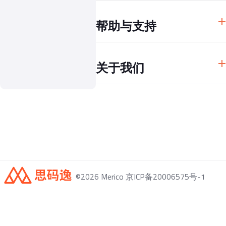
研发效能数据 BI
Apache DevLake
企业系统集成
帮助与支持
快速开始
关于我们
常见问题
公司介绍
©
2026
Merico 京ICP备20006575号-1