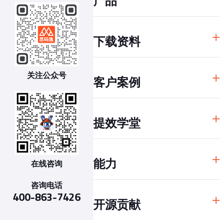
产品
思码逸 DevInsight
下载资料
思码逸 DevChat
解决方案
资料下载中心
关注公众号
客户案例
软件研发效能度量规范
研发效能 100 问
贝壳
研发效能红宝书
提效学堂
泰康集团
戴尔EMC
干货文章
妙盈科技
能力
在线咨询
提效视频
某电商平台
GQM 度量体系
咨询电话
数据归集与治理
400-863-7426
MARI指标体系和效能改进指南
开源贡献
深度代码分析